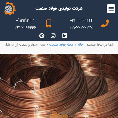
شرکت تولیدی فولاد صنعت
09121193131
021-44064444
09124244444
021-44044035
شما در اینجا هستید :
خانه
»
مجله فولاد صنعت
»
سیم مسوار و قیمت آن در بازار