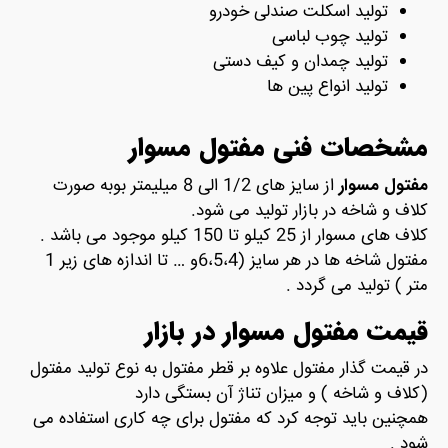
تولید اسکلت صندلی خودرو
تولید چوب لباسی
تولید چمدان و کیف دستی
تولید انواع پین ها
مشخصات فنی مفتول مسوار
مفتول مسوار
از سایز های 1/2 الی 8 میلیمتر بوبه صورت
کلاف و شاخه در بازار تولید می شود.
کلاف های مسوار از 25 کیلو تا 150 کیلو موجود می باشد .
مفتول شاخه ها در هر سایز (6،5،4و … تا اندازه های زیر 1
متر ) تولید می گردد .
قیمت مفتول مسوار در بازار
در قیمت گذار مفتول علاوه بر قطر مفتول به نوع تولید مفتول
(کلاف و شاخه ) و میزان تناژ آن بستگی دارد
همچنین باید توجه کرد که مفتول برای چه کاری استفاده می
شود .