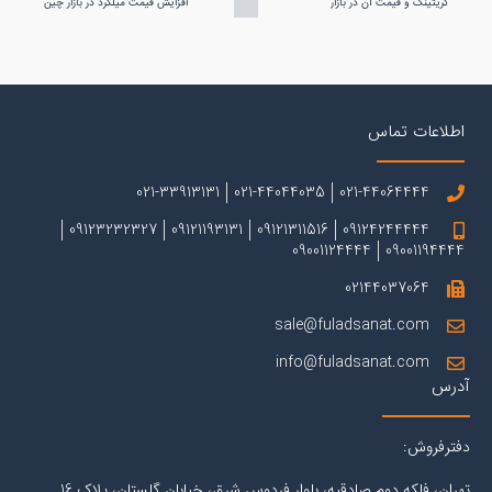
گریتینگ و قیمت آن در بازار
افزایش قیمت میلگرد در بازار چین
اطلاعات تماس
021-33913131
021-44044035
021-44064444
09123232327
09121193131
09121311516
09124244444
09001124444
09001194444
02144037064
sale@fuladsanat.com
info@fuladsanat.com
آدرس
دفترفروش:
تهران، فلکه دوم صادقیه، بلوار فردوس شرق، خیابان گلستان، پلاک 16