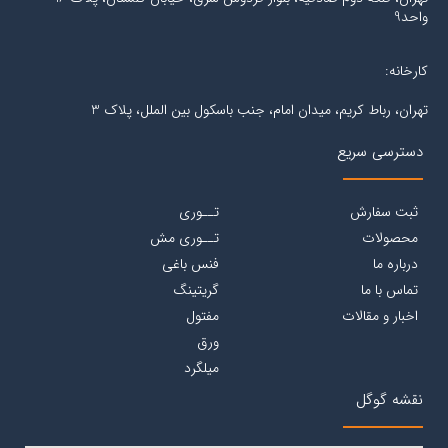
واحد9
کارخانه:
تهران، رباط کریم، میدان امام، جنب باسکول بین الملل، پلاک 3
دسترسی سریع
ثبت سفارش
تــوری
محصولات
تــوری مش
درباره ما
فنس باغی
تماس با ما
گریتینگ
اخبار و مقالات
مفتول
ورق
میلگرد
نقشه گوگل