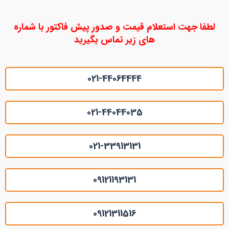
لطفا جهت استعلام قیمت و صدور پیش فاکتور با شماره
های زیر تماس بگیرید
021-44064444
021-44044035
021-33913131
09121193131
09121311516