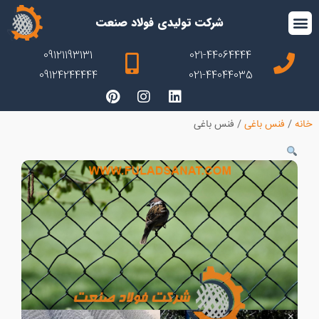
شرکت تولیدی فولاد صنعت
09121193131
021-44064444
09124244444
021-44044035
خانه
/
فنس باغی
/
فنس باغی