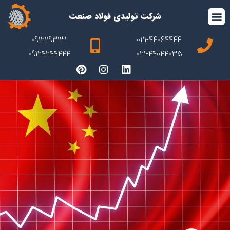
شرکت تولیدی فولاد صنعت
09121193131
021-44064444
09124244444
021-44044035