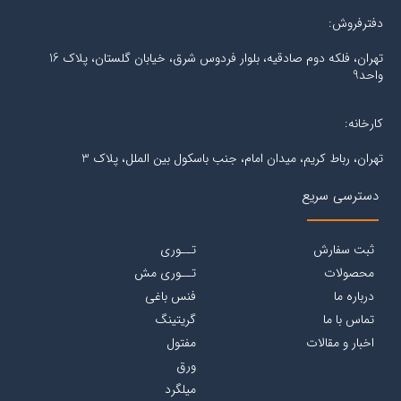
دفترفروش:
تهران، فلکه دوم صادقیه، بلوار فردوس شرق، خیابان گلستان، پلاک 16
واحد9
کارخانه:
تهران، رباط کریم، میدان امام، جنب باسکول بین الملل، پلاک 3
دسترسی سریع
ثبت سفارش
تــوری
محصولات
تــوری مش
درباره ما
فنس باغی
تماس با ما
گریتینگ
اخبار و مقالات
مفتول
ورق
میلگرد