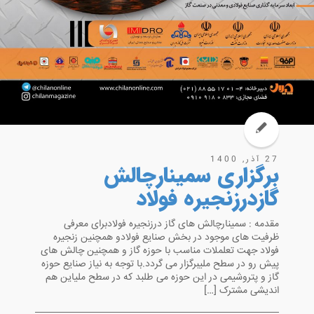
27 آذر, 1400
برگزاری سمینارچالش
گازدرزنجیره فولاد
مقدمه : سمینارچالش های گاز درزنجیره فولادبرای معرفی
ظرفیت های موجود در بخش صنایع فولادو همچنین زنجیره
فولاد جهت تعلملات مناسب با حوزه گاز و همچنین چالش های
پیش رو در سطح ملیبرگزار می گردد.با توجه به نیاز صنایع حوزه
گاز و پتروشیمی در این حوزه می طلبد که در سطح ملیاین هم
اندیشی مشترک […]