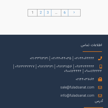
1
2
3
…
6
اطلاعات تماس
021-33913131
021-44044035
021-44064444
09123232327
09121193131
09121311516
09124244444
09001124444
09001194444
02144037064
sale@fuladsanat.com
info@fuladsanat.com
آدرس