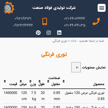
شرکت تولیدی فولاد صنعت
09121193131
021-44064444
09124244444
021-44044035
شما در اینجا هستید :
خانه
»
توری فرنگی
توری فرنگی
نمایش محتویات
ضخامت
محصول
مفتول
طول
وزن
عرض
قیمت
توری فرنگی عرض 120 مفتول
0.85
20
7.5
120
1450000
cm
kg
m
mm
0.85
توری فرنگی عرض 150 مفتول
0.85
20
9 kg
150
1600000