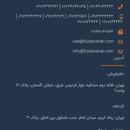
021-33913131
021-44044035
021-44064444
09123232327
09121193131
09121311516
09124244444
09001124444
09001194444
02144037064
sale@fuladsanat.com
info@fuladsanat.com
آدرس
دفترفروش:
تهران، فلکه دوم صادقیه، بلوار فردوس شرق، خیابان گلستان، پلاک 16
واحد9
کارخانه:
تهران، رباط کریم، میدان امام، جنب باسکول بین الملل، پلاک 3
دسترسی سریع