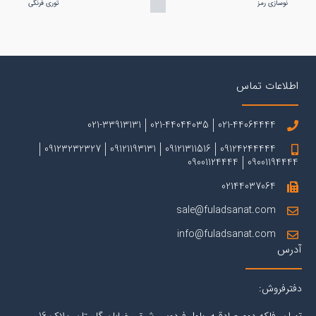
نوسازی رمز
توری فرنگی
اطلاعات تماس
021-33913131
021-44044035
021-44064444
09123232327
09121193131
09121311516
09124244444
09001124444
09001194444
02144037064
sale@fuladsanat.com
info@fuladsanat.com
آدرس
دفترفروش: