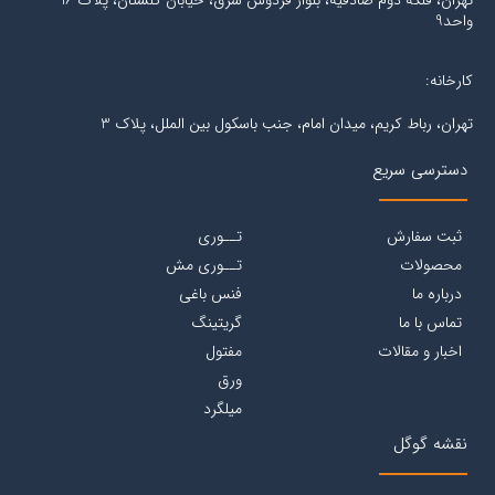
تهران، فلکه دوم صادقیه، بلوار فردوس شرق، خیابان گلستان، پلاک 16
واحد9
کارخانه:
تهران، رباط کریم، میدان امام، جنب باسکول بین الملل، پلاک 3
دسترسی سریع
ثبت سفارش
تــوری
محصولات
تــوری مش
درباره ما
فنس باغی
تماس با ما
گریتینگ
اخبار و مقالات
مفتول
ورق
میلگرد
نقشه گوگل