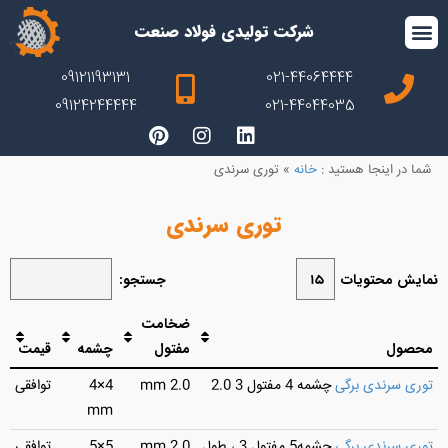
شرکت تولیدی فولاد صنعت
09121193131
021-44064444
09124244444
021-44044035
شما در اینجا هستید :
خانه
»
توری سرندی
توری سرندی
نمایش محتویات
جستجو:
ضخامت
محصول
مفتول
چشمه
قیمت
توری سرندی برگی
چشمه 4 مفتول 3 2.0
2.0 mm
4×4
توافقی
mm
توری سرندی برگی
چشمه5 مفتول 3 ، طول
2.0 mm
5×5
توافقی